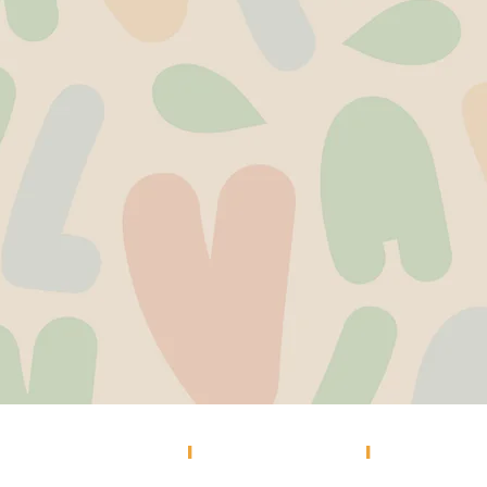
versitarios@ucu.edu.uy
2487 2717 int. 6043
096358802
I
I