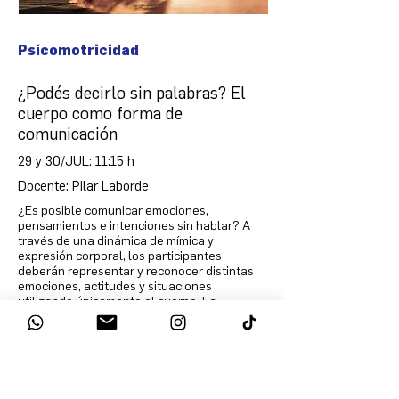
Psicomotricidad
¿Podés decirlo sin palabras? El
cuerpo como forma de
comunicación
29 y 30/JUL: 11:15 h
Docente: Pilar Laborde
¿Es posible comunicar emociones,
pensamientos e intenciones sin hablar? A
través de una dinámica de mímica y
expresión corporal, los participantes
deberán representar y reconocer distintas
emociones, actitudes y situaciones
utilizando únicamente el cuerpo. La
actividad permitirá reflexionar sobre cómo
nos comunicamos más allá de las palabras y
conocer el papel que desempeña el cuerpo
en el desarrollo, los vínculos y la vida
cotidiana. El juego puede enriquecerse
incorporando no solo emociones (alegría,