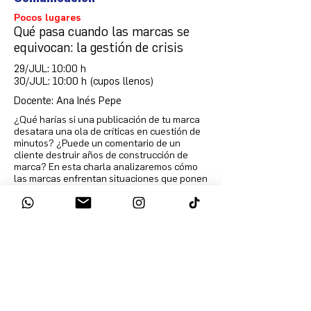
Pocos lugares
Qué pasa cuando las marcas se
equivocan: la gestión de crisis
29/JUL: 10:00 h
30/JUL: 10:00 h (cupos llenos)
Docente: Ana Inés Pepe
¿Qué harías si una publicación de tu marca
desatara una ola de críticas en cuestión de
minutos? ¿Puede un comentario de un
cliente destruir años de construcción de
marca? En esta charla analizaremos cómo
las marcas enfrentan situaciones que ponen
en riesgo su reputación. A través de casos
reales, conoceremos los errores más
frecuentes en la gestión de crisis de imagen,
las estrategias para responder de manera
efectiva y el papel de la comunicación en la
recuperación de la confianza de los
públicos.